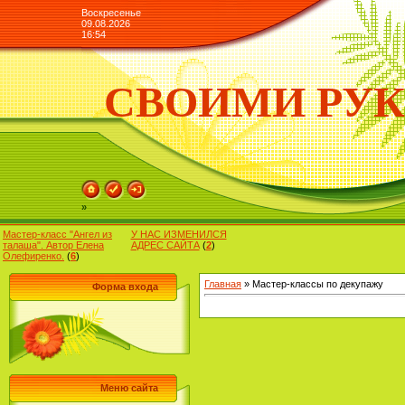
Воскресенье
09.08.2026
16:54
СВОИМИ РУ
»
Мастер-класс "Ангел из
У НАС ИЗМЕНИЛСЯ
талаша". Автор Елена
АДРЕС САЙТА
(
2
)
Олефиренко.
(
6
)
Главная
»
Мастер-классы по декупажу
Форма входа
Меню сайта