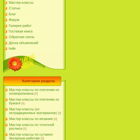
Мастер-классы
Статьи
Блог
Форум
Галерея работ
Гостевая книга
Обратная связь
Доска объявлений
hello
Категории раздела
Мастер-классы по плетению из
полипропилена
[0]
Мастер-классы по плетению из
бумаги
[0]
Мастер-классы (из
нетрадиционных материалов)
[0]
Мастер-классы по вязанию
[0]
Мастер-классы по точечной
росписи
[0]
Мастер-классы по сутажно-
бисерным работам
[0]