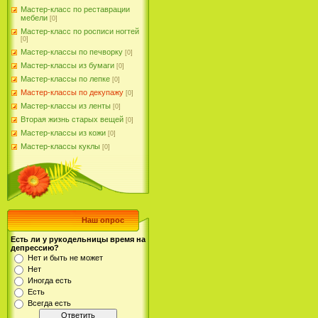
Мастер-класс по реставрации
мебели
[0]
Мастер-класс по росписи ногтей
[0]
Мастер-классы по печворку
[0]
Мастер-классы из бумаги
[0]
Мастер-классы по лепке
[0]
Мастер-классы по декупажу
[0]
Мастер-классы из ленты
[0]
Вторая жизнь старых вещей
[0]
Мастер-классы из кожи
[0]
Мастер-классы куклы
[0]
Наш опрос
Есть ли у рукодельницы время на
депрессию?
Нет и быть не может
Нет
Иногда есть
Есть
Всегда есть