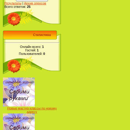
Результаты
|
Архив опросов
Всего ответов:
25
Статистика
Онлайн всего:
1
Гостей:
1
Пользователей:
0
Новые мастер-классы по новому
адресу