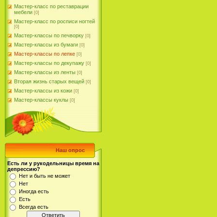
Мастер-класс по реставрации
мебели
[0]
Мастер-класс по росписи ногтей
[0]
Мастер-классы по печворку
[0]
Мастер-классы из бумаги
[0]
Мастер-классы по лепке
[0]
Мастер-классы по декупажу
[0]
Мастер-классы из ленты
[0]
Вторая жизнь старых вещей
[0]
Мастер-классы из кожи
[0]
Мастер-классы куклы
[0]
Наш опрос
Есть ли у рукодельницы время на
депрессию?
Нет и быть не может
Нет
Иногда есть
Есть
Всегда есть