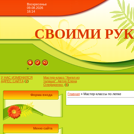
Воскресенье
09.08.2026
16:14
СВОИМИ РУ
»
У НАС ИЗМЕНИЛСЯ
Мастер-класс "Ангел из
АДРЕС САЙТА
(
2
)
талаша". Автор Елена
Олефиренко.
(
6
)
Главная
»
Мастер-классы по лепке
Форма входа
Меню сайта