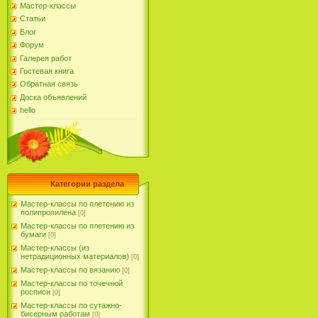
Мастер-классы
Статьи
Блог
Форум
Галерея работ
Гостевая книга
Обратная связь
Доска объявлений
hello
Категории раздела
Мастер-классы по плетению из
полипропилена
[0]
Мастер-классы по плетению из
бумаги
[0]
Мастер-классы (из
нетрадиционных материалов)
[0]
Мастер-классы по вязанию
[0]
Мастер-классы по точечной
росписи
[0]
Мастер-классы по сутажно-
бисерным работам
[0]