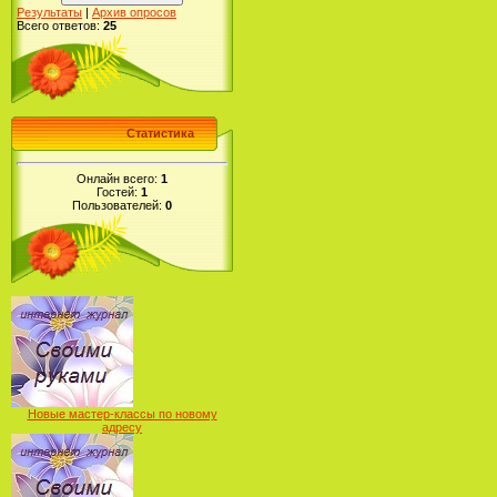
Результаты
|
Архив опросов
Всего ответов:
25
Статистика
Онлайн всего:
1
Гостей:
1
Пользователей:
0
Новые мастер-классы по новому
адресу