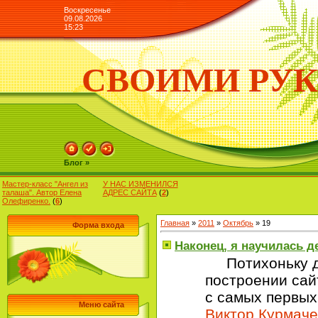
Воскресенье
09.08.2026
15:23
СВОИМИ РУ
Блог »
Мастер-класс "Ангел из
У НАС ИЗМЕНИЛСЯ
талаша". Автор Елена
АДРЕС САЙТА
(
2
)
Олефиренко.
(
6
)
Главная
»
2011
»
Октябрь
»
19
Форма входа
Наконец, я научилась д
Потихоньку дв
построении сайт
с самых первых
Меню сайта
Виктор Курмаче