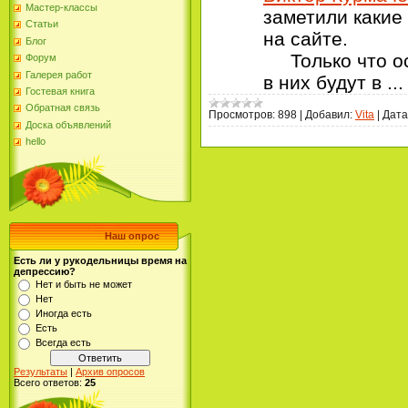
Мастер-классы
заметили какие
Статьи
на сайте.
Блог
Только что ос
Форум
Галерея работ
в них будут в
..
Гостевая книга
Обратная связь
Просмотров:
898
|
Добавил:
Vita
|
Дата
Доска объявлений
hello
Наш опрос
Есть ли у рукодельницы время на
депрессию?
Нет и быть не может
Нет
Иногда есть
Есть
Всегда есть
Результаты
|
Архив опросов
Всего ответов:
25