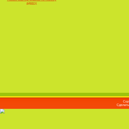
адресу
Cop
Сделат